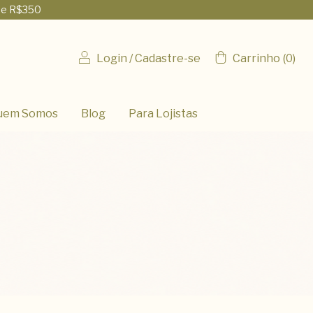
de R$350
Login
/
Cadastre-se
Carrinho
(
0
)
uem Somos
Blog
Para Lojistas