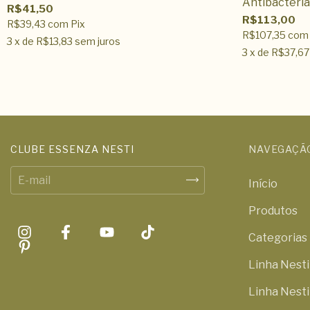
Antibacteri
R$41,50
R$113,00
R$39,43
com
Pix
R$107,35
com
3
x de
R$13,83
sem juros
3
x de
R$37,67
CLUBE ESSENZA NESTI
NAVEGAÇÃ
Início
Produtos
Categorias
Linha Nest
Linha Nesti