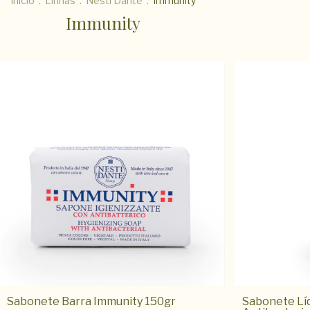
Início
.
Linhas
.
Nesti Dante
.
Immunity
Immunity
Sabonete Barra Immunity 150gr
Sabonete Líq