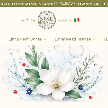
na primeira compra com o cupom PRIMEIRA5 + Frete grátis acima 
Linha Nesti Dante
Linha Nesti Firenze
Q