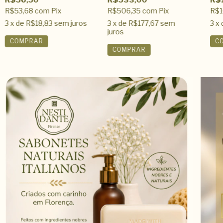
R$53,68
com
Pix
R$506,35
com
Pix
R$1
3
x de
R$18,83
sem juros
3
x de
R$177,67
sem
3
x 
juros