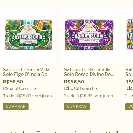
Sabonete Barra Villa
Sabonete Barra Villa
Sab
Sole Figo D'India De
Sole Rosso Divino Del
Sol
Taormina 250gr
Chianti 250g
D'A
R$56,50
R$56,50
R$
R$53,68
com
Pix
R$53,68
com
Pix
R$5
3
x de
R$18,83
sem juros
3
x de
R$18,83
sem juros
3
x 