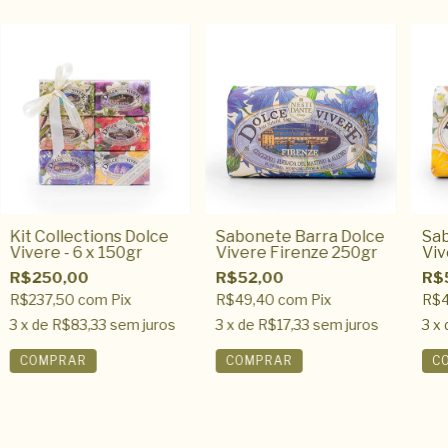
Kit Collections Dolce
Sabonete Barra Dolce
Sab
Vivere - 6 x 150gr
Vivere Firenze 250gr
Viv
R$250,00
R$52,00
R$
R$237,50
com
Pix
R$49,40
com
Pix
R$
3
x de
R$83,33
sem juros
3
x de
R$17,33
sem juros
3
x 