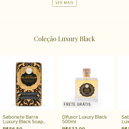
VER MAIS
Coleção Luxury Black
FRETE GRÁTIS
Sabonete Barra
Difusor Luxury Black
Sab
Luxury Black Soap
500ml
Lux
250gr
R$56,50
R$533,00
R$