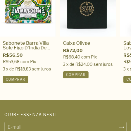
Sabonete Barra Villa
Caixa Olivae
Sab
Sole Figo D'India De
Lov
R$72,00
Taormina 250gr
Peô
R$56,50
R$
R$68,40
com
Pix
R$53,68
com
Pix
R$5
3
x de
R$24,00
sem juros
3
x de
R$18,83
sem juros
3
x 
CLUBE ESSENZA NESTI