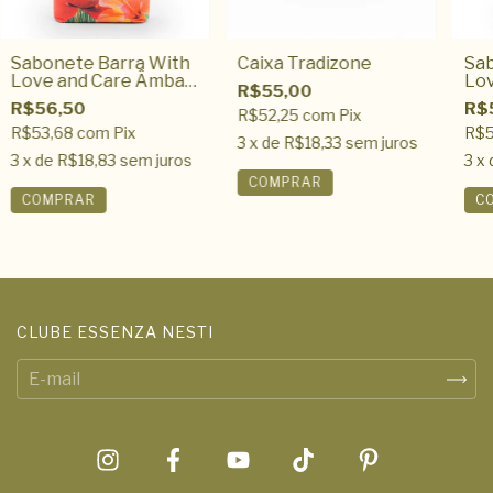
Sabonete Barra With
Caixa Tradizone
Sab
Love and Care Âmbar
Lov
R$55,00
e Papoula 250gr
Fra
R$56,50
R$
R$52,25
com
Pix
R$53,68
com
Pix
R$5
3
x de
R$18,33
sem juros
3
x de
R$18,83
sem juros
3
x 
CLUBE ESSENZA NESTI